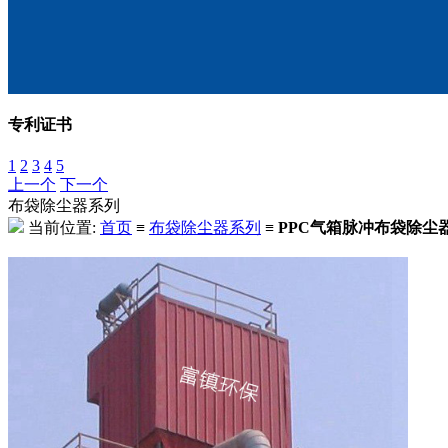
专利证书
1
2
3
4
5
上一个
下一个
布袋除尘器系列
当前位置:
首页
≡
布袋除尘器系列
≡
PPC气箱脉冲布袋除尘