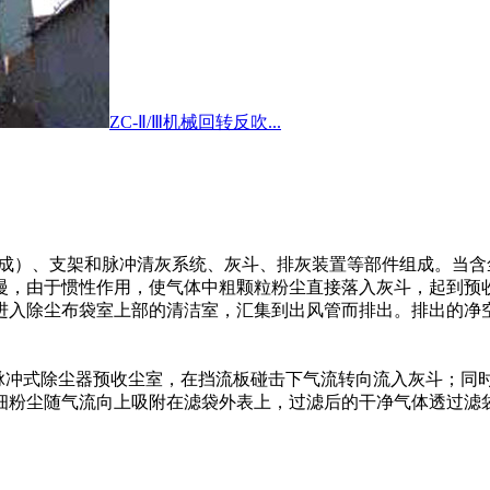
ZC-Ⅱ/Ⅲ机械回转反吹...
成）、支架和脉冲清灰系统、灰斗、排灰装置等部件组成。当含
慢，由于惯性作用，使气体中粗颗粒粉尘直接落入灰斗，起到预
入除尘布袋室上部的清洁室，汇集到出风管而排出。排出的净空气完
冲式除尘器预收尘室，在挡流板碰击下气流转向流入灰斗；同
细粉尘随气流向上吸附在滤袋外表上，过滤后的干净气体透过滤